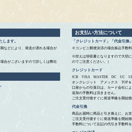
お支払い方法について
たします。
「クレジットカード」「代金引換
忙期などにより、発送が遅れる場合が
※コンビニ郵便決済の場合振込手数料
※控えは領収書となりますので大切に
く場合がございますので詳しくは弊社
のでご注意ください。）
クレジットカード
JCB VISA MASTER DC UC
オンクレジット アメックス TOP
。
口座からの引落日は、カード会社によ
追加の手数料は頂きません。
ご注文受付後すぐに発送準備を開始致
代金引換
商品お届時に商品と引き換えに、お支
ご注文受付後すぐに発送準備を開始致
手数料について左記の代引き手数料を