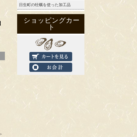
日生町の牡蠣を使った加工品
ショッピングカー
】
ト
か