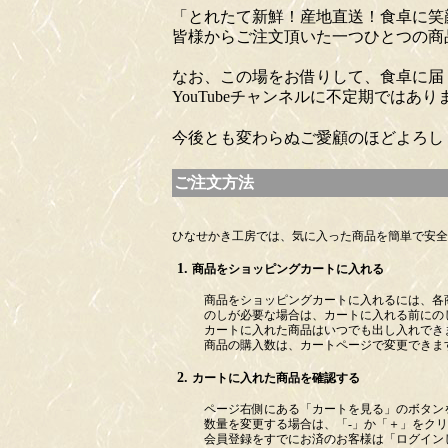
「とれたて新鮮！産地直送！食卓に笑
皆様からご注文頂いた一つひとつの商
なお、この場をお借りして、食卓に届
YouTubeチャンネルに不定期では
今後とも変わらぬご愛顧のほどよろし
ご注文方法
ひなせかき工房では、気に入った商品を簡単で安全
商品をショッピングカートに入れる
商品をショッピングカートに入れるには、各
のしが必要な場合は、カートに入れる前にの
カートに入れた商品はいつでも出し入れでき
商品の購入数は、カートページで変更できま
カートに入れた商品を確認する
ページ右側にある「カートを見る」のボタン
数量を変更する場合は、「-」か「＋」をク
会員登録をすでにお済のお客様は「ログイン