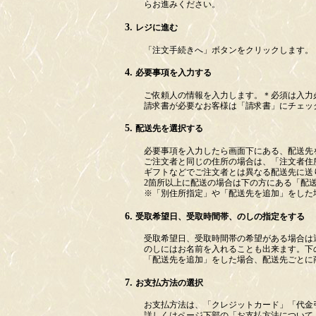
らお進みください。
レジに進む
「注文手続きへ」ボタンをクリックします。
必要事項を入力する
ご依頼人の情報を入力します。
＊必須
は入力
請求書が必要なお客様は「請求書」にチェッ
配送先を選択する
必要事項を入力したら画面下にある、配送先
ご注文者と同じの住所の場合は、「注文者住
ギフトなどでご注文者とは異なる配送先に送
2箇所以上に配送の場合は下の方にある「配
※「別住所指定」や「配送先を追加」をした
受取希望日、受取時間帯、のしの指定をする
受取希望日、受取時間帯の希望がある場合は
のしにはお名前を入れることも出来ます。下
「配送先を追加」をした場合、配送先ごとに
お支払方法の選択
お支払方法は、「クレジットカード」「代金
詳しくはページ下部の「お支払方法について