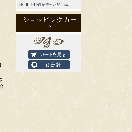
日生町の牡蠣を使った加工品
ショッピングカー
。
ト
ま
は
合