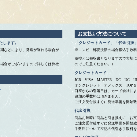
お支払い方法について
たします。
「クレジットカード」「代金引換
忙期などにより、発送が遅れる場合が
※コンビニ郵便決済の場合振込手数料
※控えは領収書となりますので大切に
く場合がございますので詳しくは弊社
のでご注意ください。）
クレジットカード
JCB VISA MASTER DC UC
オンクレジット アメックス TOP
。
口座からの引落日は、カード会社によ
追加の手数料は頂きません。
ご注文受付後すぐに発送準備を開始致
代金引換
商品お届時に商品と引き換えに、お支
ご注文受付後すぐに発送準備を開始致
手数料について左記の代引き手数料を