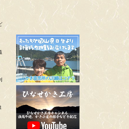
ビ
益
利
ま