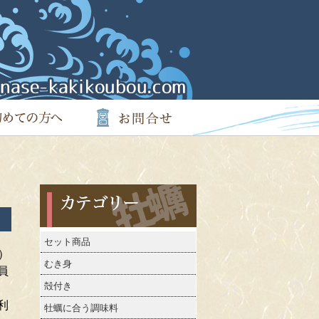
カテゴリー
セット商品
）
むき身
員
殻付き
利
牡蠣に合う調味料