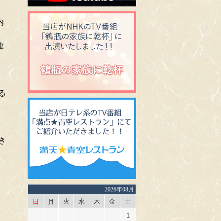
内
連
る
き
2026年08月
日
月
火
水
木
金
土
1