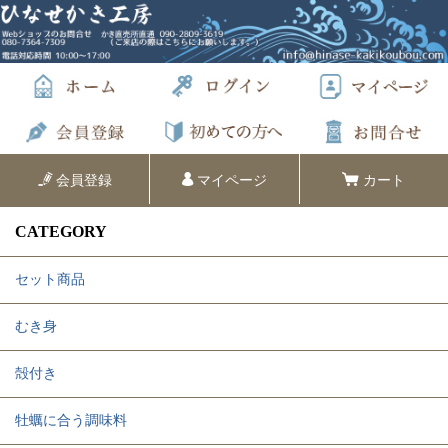
会員登録
マイページ
カート
CATEGORY
セット商品
むき身
殻付き
牡蠣に合う調味料