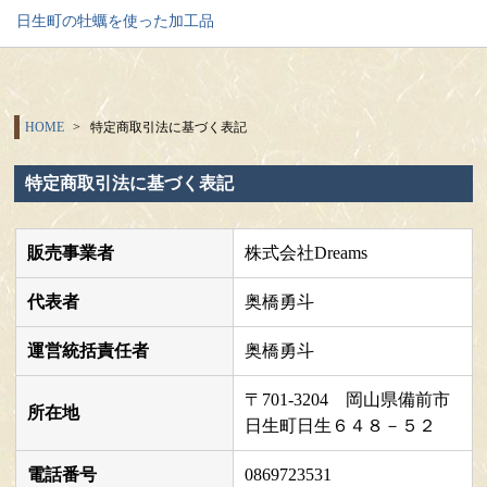
日生町の牡蠣を使った加工品
HOME
特定商取引法に基づく表記
特定商取引法に基づく表記
販売事業者
株式会社Dreams
代表者
奥橋勇斗
運営統括責任者
奥橋勇斗
〒701-3204 岡山県備前市
所在地
日生町日生６４８－５２
電話番号
0869723531