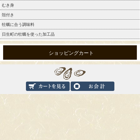
むき身
殻付き
牡蠣に合う調味料
日生町の牡蠣を使った加工品
ショッピングカート