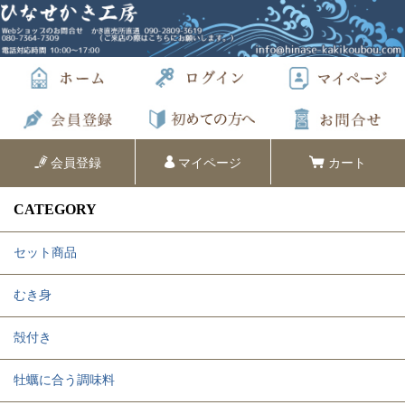
会員登録
マイページ
カート
CATEGORY
セット商品
むき身
殻付き
牡蠣に合う調味料