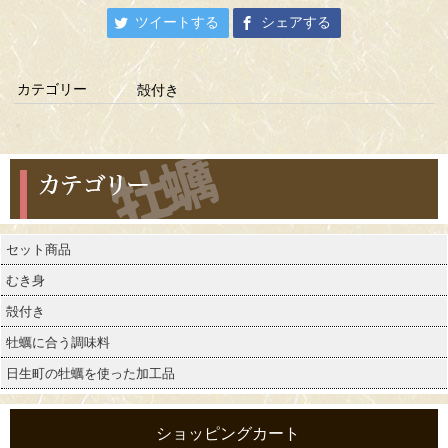
ツイートする
シェアする
カテゴリー
殻付き
カテゴリー
セット商品
むき身
殻付き
牡蠣に合う調味料
日生町の牡蠣を使った加工品
ショッピングカート